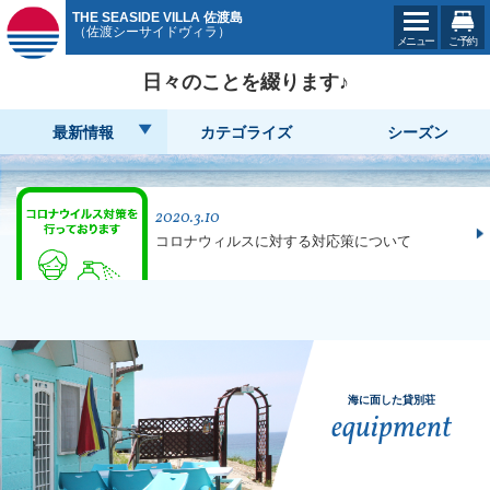
THE SEASIDE VILLA 佐渡島
（佐渡シーサイドヴィラ）
メニュー
ご予約
日々のことを綴ります♪
最新情報
カテゴライズ
シーズン
2020.3.10
コロナウィルスに対する対応策について
海に面した貸別荘
equipment